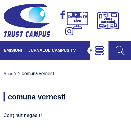
Viața
Campus
Buzăul
TV
Live
EMISIUNI
JURNALUL CAMPUS TV
comuna vernesti
Acasă
comuna vernesti
Conținut negăsit!