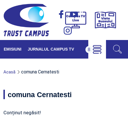
Viața
Campus
Buzăul
TV
Live
EMISIUNI
JURNALUL CAMPUS TV
comuna Cernatesti
Acasă
comuna Cernatesti
Conținut negăsit!