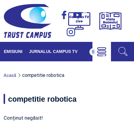
Viața
Campus
Buzăul
TV
Live
EMISIUNI
JURNALUL CAMPUS TV
competitie robotica
Acasă
competitie robotica
Conținut negăsit!