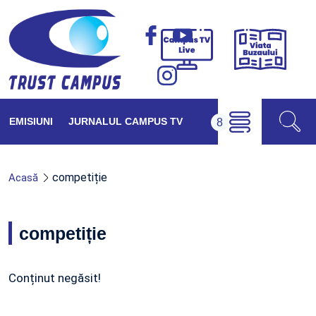
Viața
Campus
Buzăul
TV
Live
EMISIUNI
JURNALUL CAMPUS TV
competiție
Acasă
competiție
Conținut negăsit!