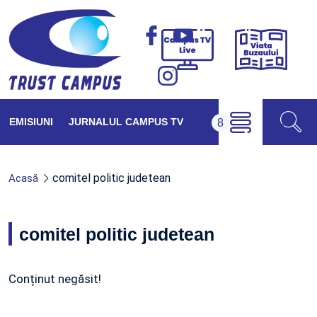
Viața
Campus
Buzăul
TV
Live
EMISIUNI
JURNALUL CAMPUS TV
comitel politic judetean
Acasă
comitel politic judetean
Conținut negăsit!