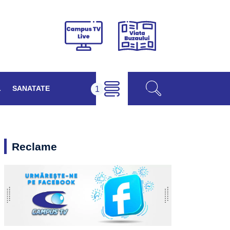
Viața
Campus
Buzăului
TV
Live
L
SANATATE
Reclame