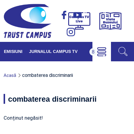
Viața
Campus
Buzăul
TV
Live
EMISIUNI
JURNALUL CAMPUS TV
combaterea discriminarii
Acasă
combaterea discriminarii
Conținut negăsit!