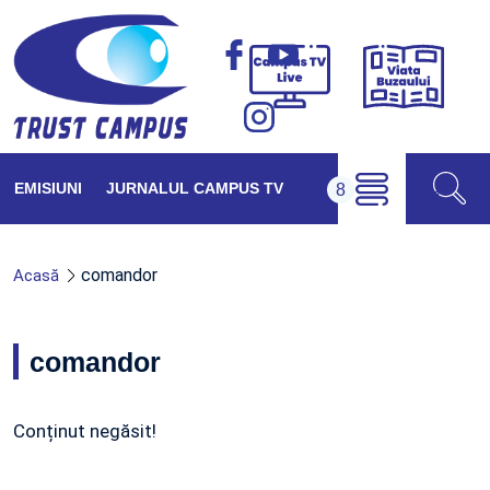
Viața
Campus
Buzăul
TV
Live
EMISIUNI
JURNALUL CAMPUS TV
comandor
Acasă
comandor
Conținut negăsit!