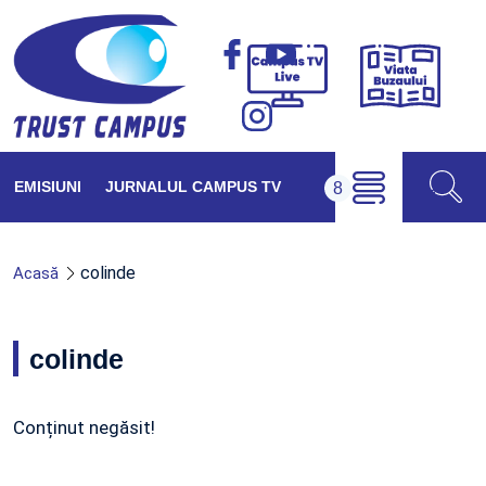
Viața
Campus
Buzăul
TV
Live
EMISIUNI
JURNALUL CAMPUS TV
colinde
Acasă
colinde
Conținut negăsit!