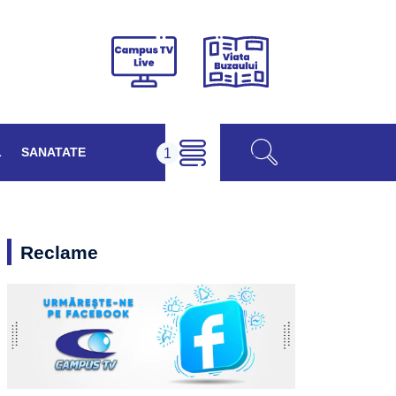
Viața
Campus
Buzăului
TV
Live
L
SANATATE
Reclame