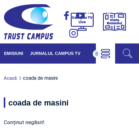
Viața
Campus
Buzăul
TV
Live
EMISIUNI
JURNALUL CAMPUS TV
coada de masini
Acasă
coada de masini
Conținut negăsit!