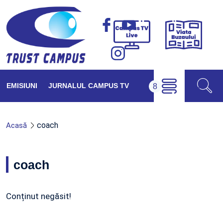
Viața
Campus
Buzăul
TV
Live
EMISIUNI
JURNALUL CAMPUS TV
coach
Acasă
coach
Conținut negăsit!