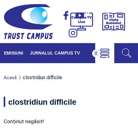
Viața
Campus
Buzăul
TV
Live
EMISIUNI
JURNALUL CAMPUS TV
clostridiun difficile
Acasă
clostridiun difficile
Conținut negăsit!