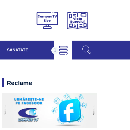
Viața
Campus
Buzăului
TV
Live
L
SANATATE
Reclame