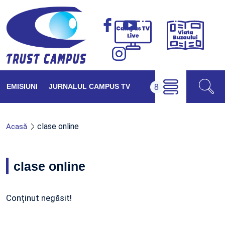
Viața
Campus
Buzăul
TV
Live
EMISIUNI
JURNALUL CAMPUS TV
clase online
Acasă
clase online
Conținut negăsit!