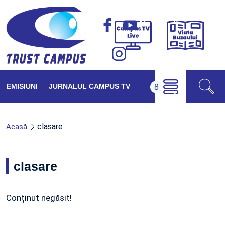
Viața
Campus
Buzăul
TV
Live
EMISIUNI
JURNALUL CAMPUS TV
clasare
Acasă
clasare
Conținut negăsit!