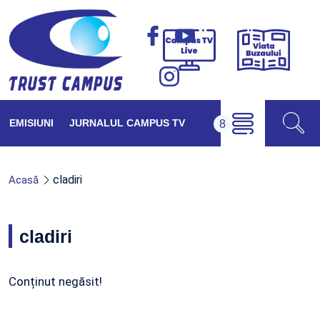
Viața
Campus
Buzăul
TV
Live
EMISIUNI
JURNALUL CAMPUS TV
cladiri
Acasă
cladiri
Conținut negăsit!