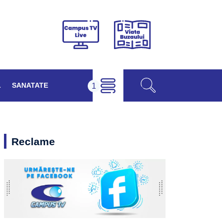
Viața
Campus
Buzăului
TV
Live
L
SANATATE
Reclame