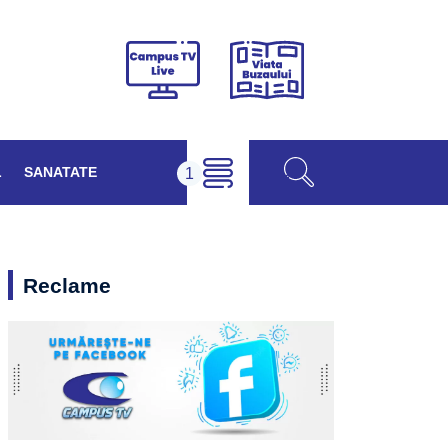
Viața
Campus
Buzăului
TV
Live
L
SANATATE
Reclame