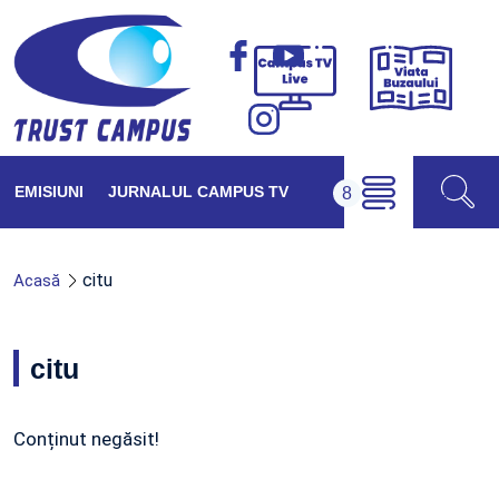
Viața
Campus
Buzăul
TV
Live
EMISIUNI
JURNALUL CAMPUS TV
citu
Acasă
citu
Conținut negăsit!