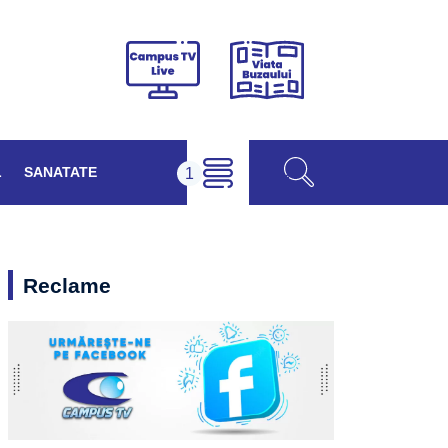
Viața
Campus
Buzăului
TV
Live
L
SANATATE
Reclame