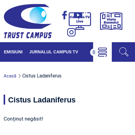
Viața
Campus
Buzăul
TV
Live
EMISIUNI
JURNALUL CAMPUS TV
Cistus Ladaniferus
Acasă
Cistus Ladaniferus
Conținut negăsit!