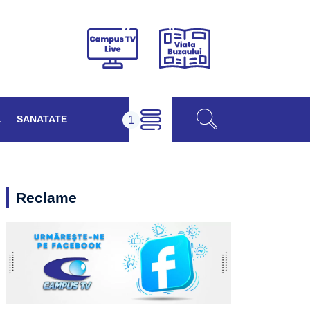
Viața
Campus
Buzăului
TV
Live
L
SANATATE
Reclame