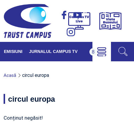
Viața
Campus
Buzăul
TV
Live
EMISIUNI
JURNALUL CAMPUS TV
circul europa
Acasă
circul europa
Conținut negăsit!