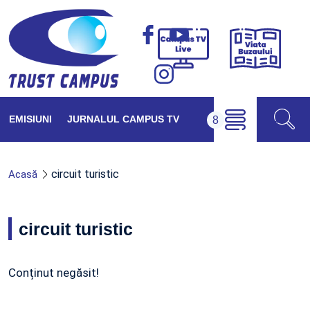
Viața
Campus
Buzăul
TV
Live
EMISIUNI
JURNALUL CAMPUS TV
circuit turistic
Acasă
circuit turistic
Conținut negăsit!