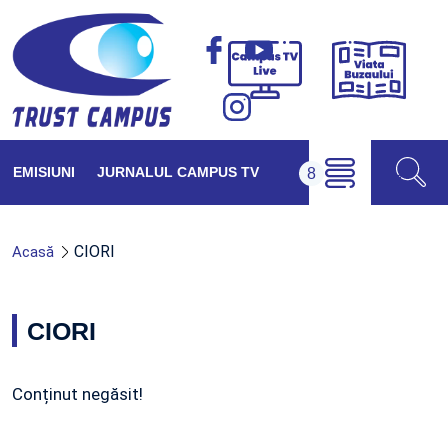
Viața
Campus
Buzăul
TV
Live
EMISIUNI
JURNALUL CAMPUS TV
CIORI
Acasă
CIORI
Conținut negăsit!