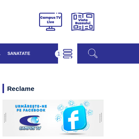
Viața
Campus
Buzăului
TV
Live
L
SANATATE
Reclame