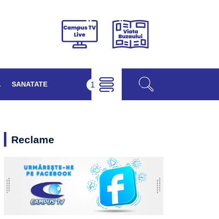
Viața
Campus
Buzăului
TV
Live
L
SANATATE
Reclame