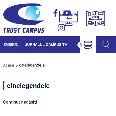
Viața
Campus
Buzăul
TV
Live
EMISIUNI
JURNALUL CAMPUS TV
cinelegendele
Acasă
cinelegendele
Conținut negăsit!