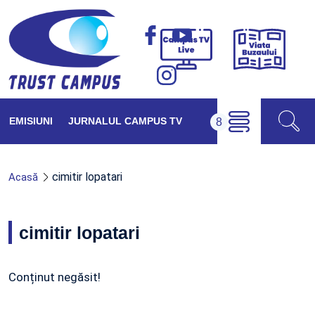
Viața
Campus
Buzăul
TV
Live
EMISIUNI
JURNALUL CAMPUS TV
cimitir lopatari
Acasă
cimitir lopatari
Conținut negăsit!