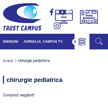
Viața
Campus
Buzăul
TV
Live
EMISIUNI
JURNALUL CAMPUS TV
chirurgie pediatrica
Acasă
chirurgie pediatrica
Conținut negăsit!