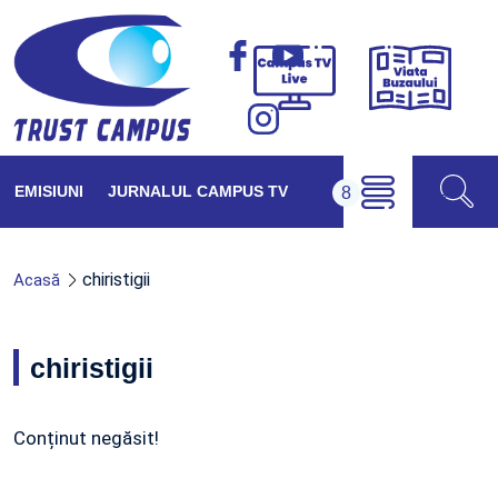
Viața
Campus
Buzăul
TV
Live
EMISIUNI
JURNALUL CAMPUS TV
chiristigii
Acasă
chiristigii
Conținut negăsit!