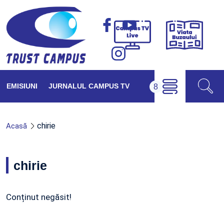
Viața
Campus
Buzăul
TV
Live
EMISIUNI
JURNALUL CAMPUS TV
chirie
Acasă
chirie
Conținut negăsit!