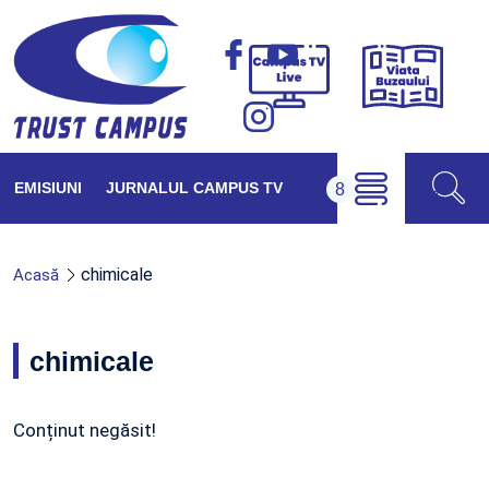
Viața
Campus
Buzăul
TV
Live
EMISIUNI
JURNALUL CAMPUS TV
chimicale
Acasă
chimicale
Conținut negăsit!