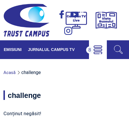
Viața
Campus
Buzăul
TV
Live
EMISIUNI
JURNALUL CAMPUS TV
challenge
Acasă
challenge
Conținut negăsit!