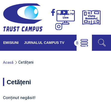
Viața
Campus
Buzăul
TV
Live
EMISIUNI
JURNALUL CAMPUS TV
Cetățeni
Acasă
Cetățeni
Conținut negăsit!