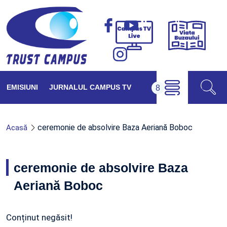
Viața
Campus
Buzăul
TV
Live
EMISIUNI
JURNALUL CAMPUS TV
ceremonie de absolvire Baza Aeriană Boboc
Acasă
ceremonie de absolvire Baza
Aeriană Boboc
Conținut negăsit!