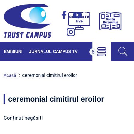
Viața
Campus
Buzăul
TV
Live
EMISIUNI
JURNALUL CAMPUS TV
ceremonial cimitirul eroilor
Acasă
ceremonial cimitirul eroilor
Conținut negăsit!