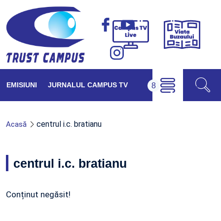
Viața
Campus
Buzăul
TV
Live
EMISIUNI
JURNALUL CAMPUS TV
centrul i.c. bratianu
Acasă
centrul i.c. bratianu
Conținut negăsit!