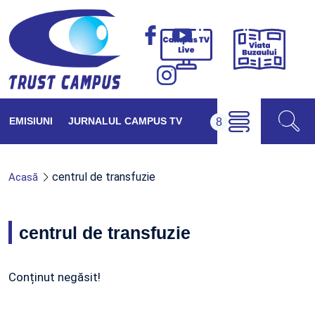
Viața
Campus
Buzăul
TV
Live
EMISIUNI
JURNALUL CAMPUS TV
centrul de transfuzie
Acasă
centrul de transfuzie
Conținut negăsit!