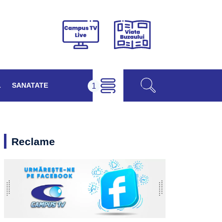
Viața
Campus
Buzăului
TV
Live
L
SANATATE
Reclame