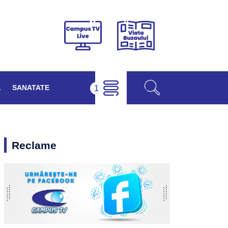
Viața
Campus
Buzăului
TV
Live
L
SANATATE
Reclame