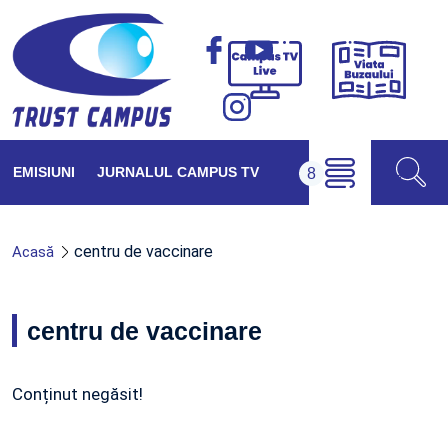
Viața
Campus
Buzăul
TV
Live
EMISIUNI
JURNALUL CAMPUS TV
centru de vaccinare
Acasă
centru de vaccinare
Conținut negăsit!