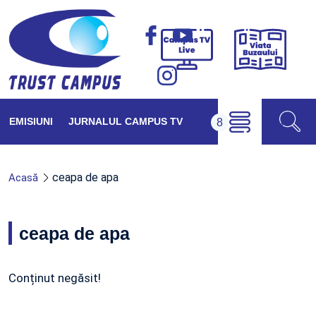
Viața
Campus
Buzăul
TV
Live
EMISIUNI
JURNALUL CAMPUS TV
ceapa de apa
Acasă
ceapa de apa
Conținut negăsit!