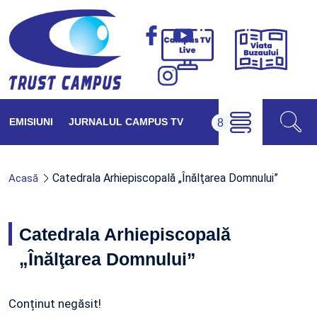
Viața
Campus
Buzăul
TV
Live
EMISIUNI
JURNALUL CAMPUS TV
Catedrala Arhiepiscopală „Înălţarea Domnului”
Acasă
Catedrala Arhiepiscopală
„Înălţarea Domnului”
Conținut negăsit!