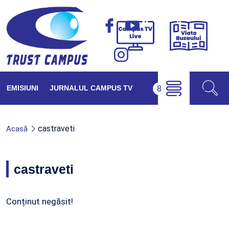
Viața
Campus
Buzăul
TV
Live
EMISIUNI
JURNALUL CAMPUS TV
castraveti
Acasă
castraveti
Conținut negăsit!