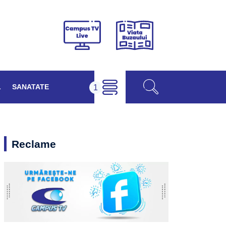
Viața
Campus
Buzăului
TV
Live
L
SANATATE
Reclame