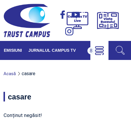
Viața
Campus
Buzăul
TV
Live
EMISIUNI
JURNALUL CAMPUS TV
casare
Acasă
casare
Conținut negăsit!