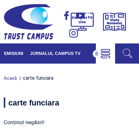
Viața
Campus
Buzăul
TV
Live
EMISIUNI
JURNALUL CAMPUS TV
carte funciara
Acasă
carte funciara
Conținut negăsit!