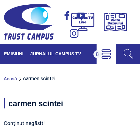
Viața
Campus
Buzăul
TV
Live
EMISIUNI
JURNALUL CAMPUS TV
carmen scintei
Acasă
carmen scintei
Conținut negăsit!